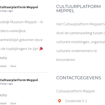
CULTUURPLATFORM
Cultuurplatform Meppel
MEPPEL
2 days ago
edelijk Museum Meppel – Ik
Het Cultuurplatform Meppel he
diens wekelijkse
doel de samenwerking tussen 
kenheidslijst gekomen door
culturele instellingen, organisa
 de topbijdragers te zijn!
culturele ondernemers te
hoto
bevorderen.
cebook
·
Share
CONTACTGEGEVENS
Cultuurplatform Meppel
4 days ago
Cultuurplatform Meppel
hoto
Oosteinde 5-1
cebook
·
Share