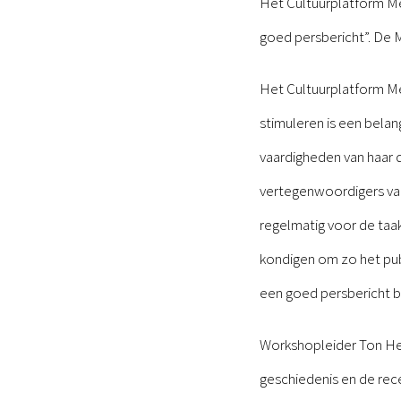
Het Cultuurplatform M
goed persbericht”. De 
Het Cultuurplatform Mep
stimuleren is een belan
vaardigheden van haar 
vertegenwoordigers van 
regelmatig voor de taa
kondigen om zo het publ
een goed persbericht bl
Workshopleider Ton Henz
geschiedenis en de rece