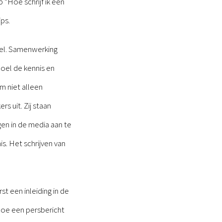
Hoe schrijf ik een
ps.
pel. Samenwerking
doel de kennis en
m niet alleen
s uit. Zij staan
en in de media aan te
s. Het schrijven van
t een inleiding in de
hoe een persbericht