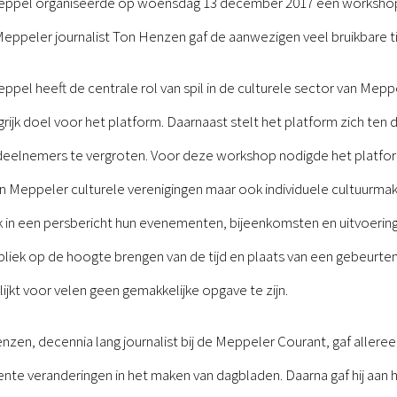
eppel organiseerde op woensdag 13 december 2017 een workshop “
Meppeler journalist Ton Henzen gaf de aanwezigen veel bruikbare ti
pel heeft de centrale rol van spil in de culturele sector van Mep
grijk doel voor het platform. Daarnaast stelt het platform zich ten 
deelnemers te vergroten. Voor deze workshop nodigde het platfor
Meppeler culturele verenigingen maar ook individuele cultuurmaker
k in een persbericht hun evenementen, bijeenkomsten en uitvoering
iek op de hoogte brengen van de tijd en plaats van een gebeurteni
ijkt voor velen geen gemakkelijke opgave te zijn.
en, decennia lang journalist bij de Meppeler Courant, gaf allereers
nte veranderingen in het maken van dagbladen. Daarna gaf hij aan 