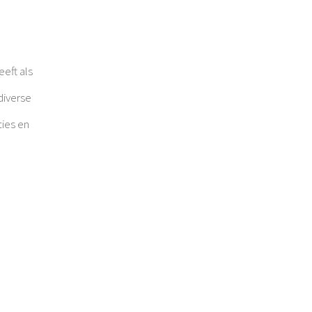
eft als
diverse
ties en