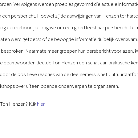
orden. Vervolgens werden groepjes gevormd die actuele informati
n een persbericht. Hoewel zij de aanwijzingen van Henzen ter hart
g een behoorlijke opgave om een goed leesbaar persbericht te 
taten werd getoetst of de beoogde informatie duidelijk overkwam. 
n besproken. Naarmate meer groepen hun persbericht voorlazen, 
 te beantwoorden deelde Ton Henzen een schat aan praktische kenn
oor de positieve reacties van de deelnemers is het Cultuurplatfo
shops over uiteenlopende onderwerpen te organiseren.
 Ton Henzen? Klik
hier