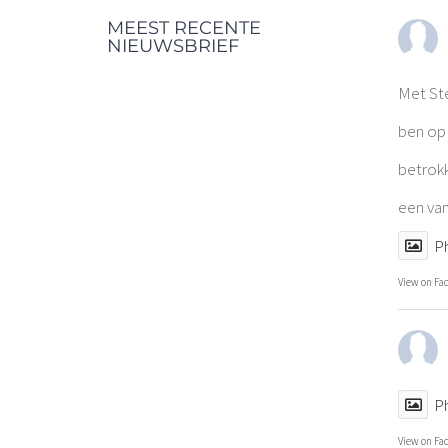
MEEST RECENTE
NIEUWSBRIEF
Met St
ben op 
betrok
een van
P
View on Fa
P
View on Fa