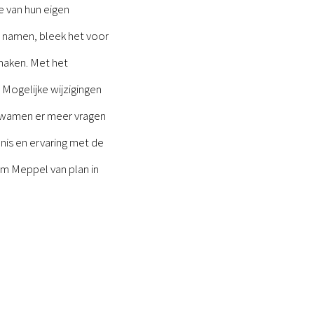
e van hun eigen
e namen, bleek het voor
maken. Met het
Mogelijke wijzigingen
kwamen er meer vragen
is en ervaring met de
rm Meppel van plan in